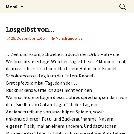
Ich bin im…
Zum
Suchen
Häkelfieber
Menü
Inhalt
nach:
springen
Losgelöst von…
26. Dezember 2015
Manch anderes
…Zeit und Raum, schwebe ich durch den Orbit – äh – die
Weihnachtsfeiertage. Welcher Tag ist heute? Moment mal,
da muss ich erst rechnen: Nach dem Hähnchen-Knödel-
Schokomousse-Tag kam der Enten-Knödel-
Bratapfeltiramisu-Tag, dann der…
Rückblickend werde ich aber nicht von den
Weihnachtsfeiertagen dieses Jahres sprechen, sondern von
den „Siedler von Catan-Tagen“. Jeder Tag eine
Aneianderreihung von unzähligen Spielen, sowie
unkontrollierter Fett- und Zuckeraufnahme. Mal am
eigenen Tisch, mal an einem anderen. Und dazwischen
Momente der Stille. Es fühlt sich an wie vollgas Autofahren