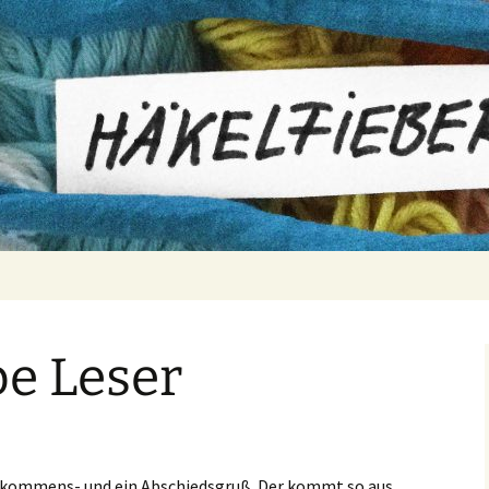
er
be Leser
Willkommens- und ein Abschiedsgruß. Der kommt so aus