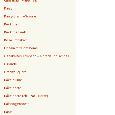
Christbaumkugel halb
Daisy
Daisy-Granny-Square
Deckchen
Deckchen nett
Dose umhäkeln
Eicheln mit Pom Poms
Gehäkeltes Armband – einfach und schnell
Girlande
Granny Square
Häkelblume
Häkelborte
Häkelborte (Zick-zack Borte)
Halbbogenborte
Hase