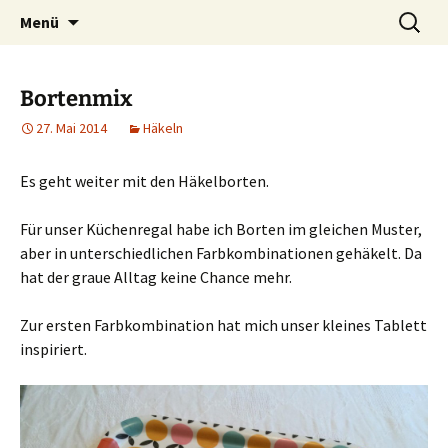
Ich bin im…
Zum
Suchen
Häkelfieber
Menü
Inhalt
nach:
springen
Bortenmix
27. Mai 2014
Häkeln
Es geht weiter mit den Häkelborten.
Für unser Küchenregal habe ich Borten im gleichen Muster,
aber in unterschiedlichen Farbkombinationen gehäkelt. Da
hat der graue Alltag keine Chance mehr.
Zur ersten Farbkombination hat mich unser kleines Tablett
inspiriert.