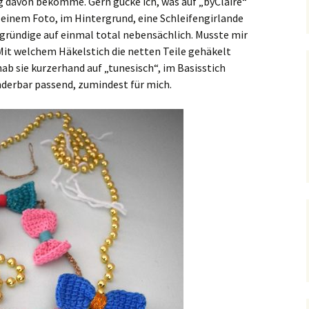
 davon bekomme. Gern gucke ich, was auf „byClaire“
f einem Foto, im Hintergrund, eine Schleifengirlande
gründige auf einmal total nebensächlich. Musste mir
 Mit welchem Häkelstich die netten Teile gehäkelt
hab sie kurzerhand auf „tunesisch“, im Basisstich
nderbar passend, zumindest für mich.