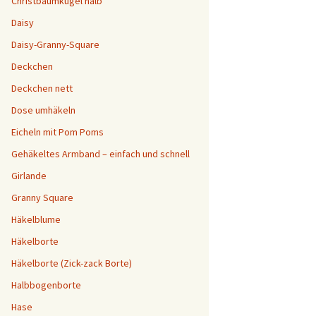
Christbaumkugel halb
Daisy
Daisy-Granny-Square
Deckchen
Deckchen nett
Dose umhäkeln
Eicheln mit Pom Poms
Gehäkeltes Armband – einfach und schnell
Girlande
Granny Square
Häkelblume
Häkelborte
Häkelborte (Zick-zack Borte)
Halbbogenborte
Hase