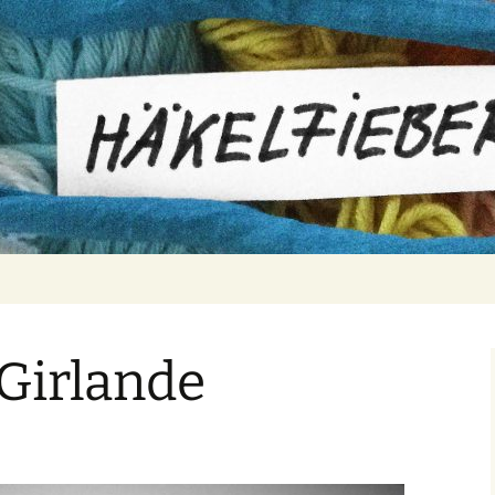
er
 Girlande