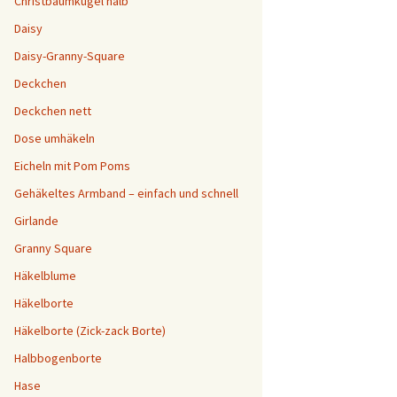
Christbaumkugel halb
Daisy
Daisy-Granny-Square
Deckchen
Deckchen nett
Dose umhäkeln
Eicheln mit Pom Poms
Gehäkeltes Armband – einfach und schnell
Girlande
Granny Square
Häkelblume
Häkelborte
Häkelborte (Zick-zack Borte)
Halbbogenborte
Hase