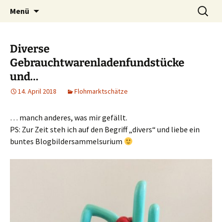
Ich bin im…
Zum
Suchen
Häkelfieber
Menü
Inhalt
nach:
springen
Diverse
Gebrauchtwarenladenfundstücke
und…
14. April 2018
Flohmarktschätze
… manch anderes, was mir gefällt.
PS: Zur Zeit steh ich auf den Begriff „divers“ und liebe ein
buntes Blogbildersammelsurium