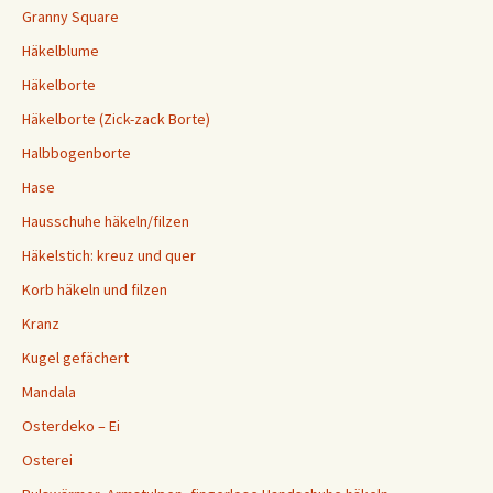
Granny Square
Häkelblume
Häkelborte
Häkelborte (Zick-zack Borte)
Halbbogenborte
Hase
Hausschuhe häkeln/filzen
Häkelstich: kreuz und quer
Korb häkeln und filzen
Kranz
Kugel gefächert
Mandala
Osterdeko – Ei
Osterei