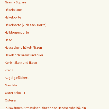
Granny Square
Häkelblume
Häkelborte
Häkelborte (Zick-zack Borte)
Halbbogenborte
Hase
Hausschuhe häkeln/filzen
Häkelstich: kreuz und quer
Korb häkeln und filzen
Kranz
Kugel gefächert
Mandala
Osterdeko – Ei
Osterei
Pulswärmer, Armstulpen, fingerlose Handschuhe häkeln