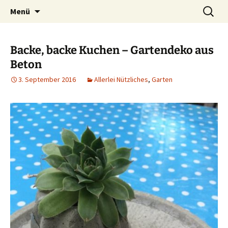
Ich bin im…
Zum
Suchen
Häkelfieber
Menü
Inhalt
nach:
springen
Backe, backe Kuchen – Gartendeko aus
Beton
3. September 2016
Allerlei Nützliches
,
Garten