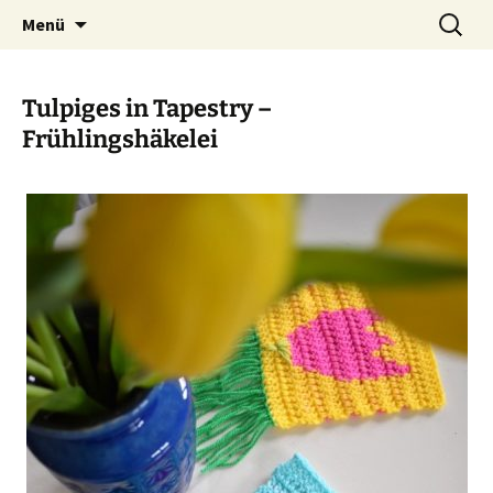
Ich bin im…
Zum
Suchen
Häkelfieber
Menü
Inhalt
nach:
springen
Tulpiges in Tapestry –
Frühlingshäkelei