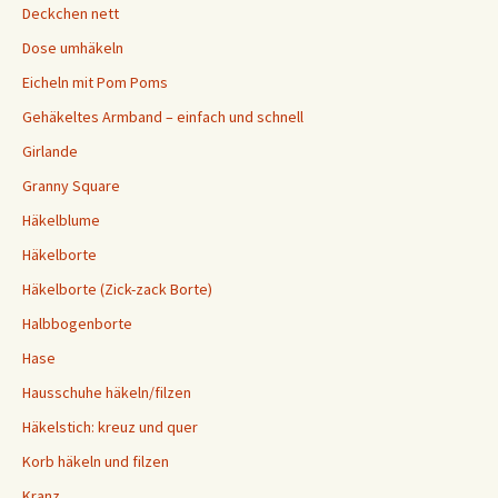
Deckchen nett
Dose umhäkeln
Eicheln mit Pom Poms
Gehäkeltes Armband – einfach und schnell
Girlande
Granny Square
Häkelblume
Häkelborte
Häkelborte (Zick-zack Borte)
Halbbogenborte
Hase
Hausschuhe häkeln/filzen
Häkelstich: kreuz und quer
Korb häkeln und filzen
Kranz