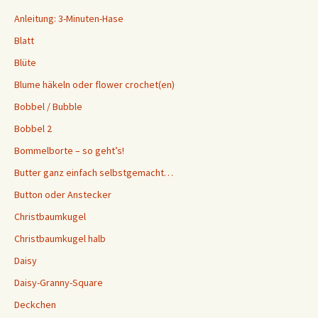
Anleitung: 3-Minuten-Hase
Blatt
Blüte
Blume häkeln oder flower crochet(en)
Bobbel / Bubble
Bobbel 2
Bommelborte – so geht’s!
Butter ganz einfach selbstgemacht…
Button oder Anstecker
Christbaumkugel
Christbaumkugel halb
Daisy
Daisy-Granny-Square
Deckchen