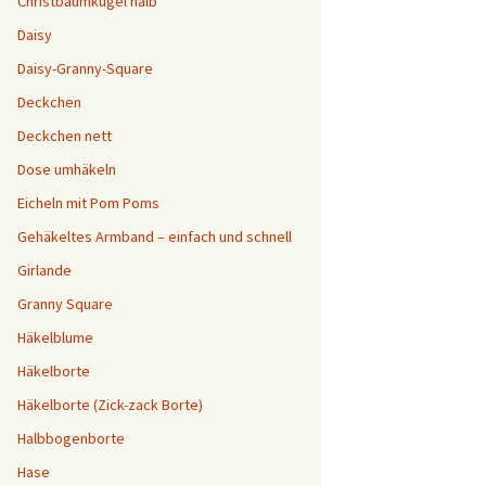
Christbaumkugel halb
Daisy
Daisy-Granny-Square
Deckchen
Deckchen nett
Dose umhäkeln
Eicheln mit Pom Poms
Gehäkeltes Armband – einfach und schnell
Girlande
Granny Square
Häkelblume
Häkelborte
Häkelborte (Zick-zack Borte)
Halbbogenborte
Hase