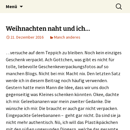
Ich bin im…
Zum
Suchen
Häkelfieber
Menü
Inhalt
nach:
springen
Weihnachten naht und ich…
21. Dezember 2016
Manch anderes
…versuche auf dem Teppich zu bleiben. Noch kein einziges
Geschenk verpackt. Ach Gottchen, was gibt es nicht für
tolle, liebevolle Geschenkeverpackungsfotos auf so
manchen Blogs. Nicht bei mir. Macht nix. Den letzten Satz
werde ich in diesem Beitrag noch häufig verwenden.
Gestern hatte mein Mann die Idee, dass wir uns doch
gegenseitig was Kleines schenken könnten. Okee, dachte
ich mir. Geleebananen war mein zweiter Gedanke. Die
wünsche ich mir. Die braucht er auch gar nicht verpacken.
Eingepackte Geleebananen – geht gar nicht. Da sind sie ja
nicht mehr authentisch. Nö, ich will das Plastikpäckchen
mit den süßen ungesunden Dingern, welche das gesamte