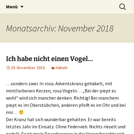
Ich bin im…
Zum
Suchen
Häkelfieber
Menü
Inhalt
nach:
springen
Monatsarchiv: November 2018
Ich habe nicht einen Vogel…
29. November 2018
Häkeln
…sondern zwei. In rosa. Adventskranz gehäkelt, mit
mintfarbenen Kerzen, rosa Vögeln… „Bei der piept es
wohl“ wird sich mancher denken. Richtig! Bei manchem
piept es im Oberstübchen, anderen pfeift es im Ohr und bei
mir…
Der Kranz hat sich wunderbar gehalten. Er war bereits
letztes Jahr im Einsatz. Ohne Federvieh. Nichts rieselt und
nadelt. Er ist mein Dauerbrenner in der Vorweihnachtszeit.