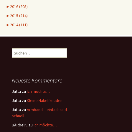
►
2016 (205)
►
2015 (214)
►
2014 (111)
Suchen
nach:
Neueste Kommentare
Jutta
zu
Ich möchte…
Jutta
zu
Kleine Häkelfreuden
Jutta
zu
Armband – einfach und
schnell
BÄRbelK.
zu
Ich möchte…