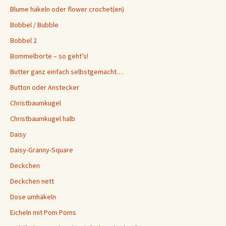
Blume häkeln oder flower crochet(en)
Bobbel / Bubble
Bobbel 2
Bommelborte – so geht’s!
Butter ganz einfach selbstgemacht…
Button oder Anstecker
Christbaumkugel
Christbaumkugel halb
Daisy
Daisy-Granny-Square
Deckchen
Deckchen nett
Dose umhäkeln
Eicheln mit Pom Poms