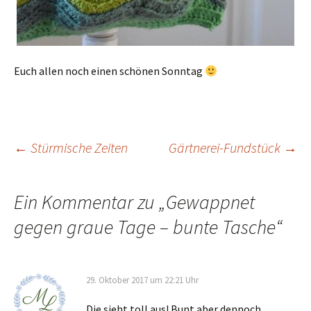
Euch allen noch einen schönen Sonntag
Beitragsnavigation
←
Stürmische Zeiten
Gärtnerei-Fundstück
→
Ein Kommentar zu „
Gewappnet
gegen graue Tage – bunte Tasche
“
29. Oktober 2017 um 22:21 Uhr
Die sieht toll aus! Bunt aber dennoch