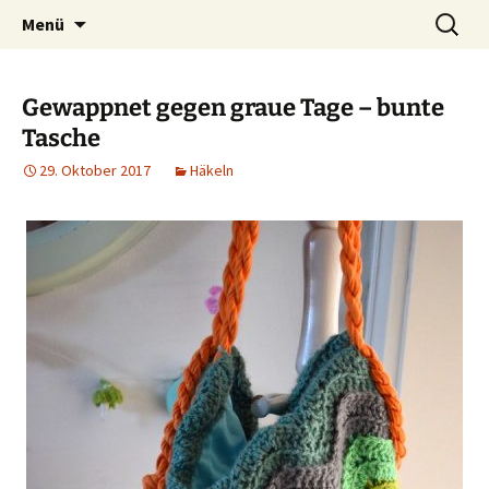
Ich bin im…
Zum
Suchen
Häkelfieber
Menü
Inhalt
nach:
springen
Gewappnet gegen graue Tage – bunte
Tasche
29. Oktober 2017
Häkeln