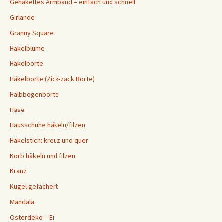
Gehäkeltes Armband – einfach und schnell
Girlande
Granny Square
Häkelblume
Häkelborte
Häkelborte (Zick-zack Borte)
Halbbogenborte
Hase
Hausschuhe häkeln/filzen
Häkelstich: kreuz und quer
Korb häkeln und filzen
Kranz
Kugel gefächert
Mandala
Osterdeko – Ei