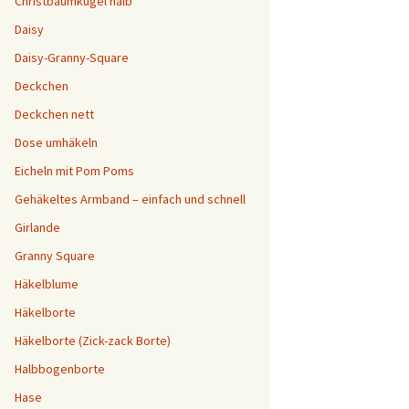
Christbaumkugel halb
Daisy
Daisy-Granny-Square
Deckchen
Deckchen nett
Dose umhäkeln
Eicheln mit Pom Poms
Gehäkeltes Armband – einfach und schnell
Girlande
Granny Square
Häkelblume
Häkelborte
Häkelborte (Zick-zack Borte)
Halbbogenborte
Hase