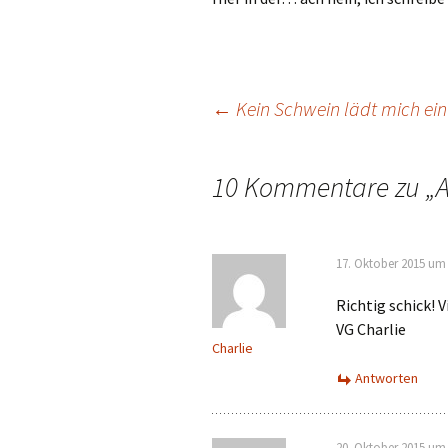
Beitragsnavigat
←
Kein Schwein lädt mich ein
10 Kommentare zu „
A
17. Oktober 2015 um 
Richtig schick! 
VG Charlie
Charlie
Antworten
20. Oktober 2015 um 