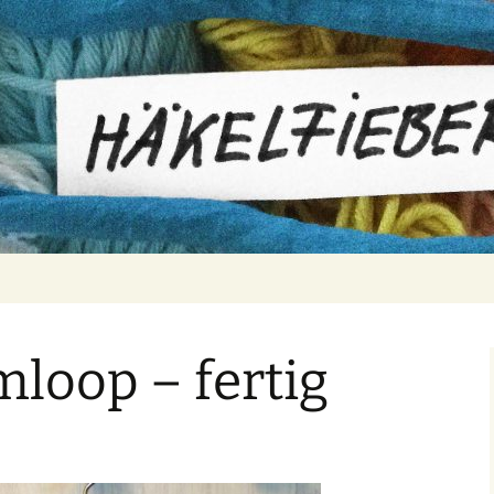
er
loop – fertig