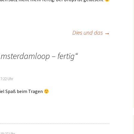
ion
Dies und das
→
msterdamloop – fertig
“
7:22 Uhr
Viel Spaß beim Tragen
15:27 Uhr