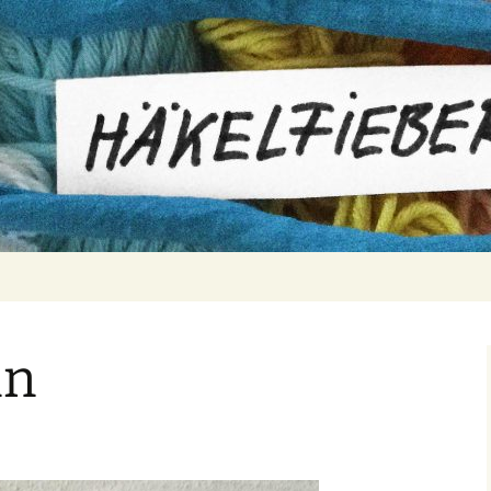
er
ln