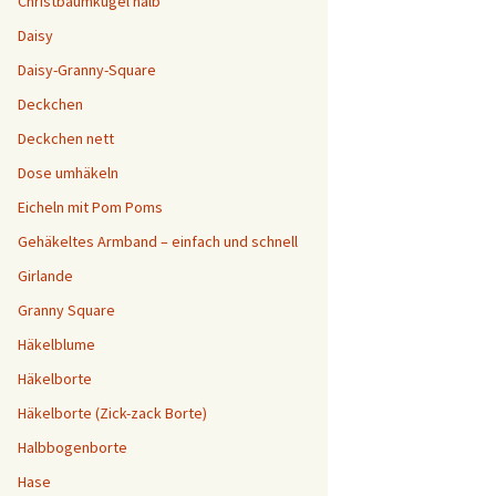
Christbaumkugel halb
Daisy
Daisy-Granny-Square
Deckchen
Deckchen nett
Dose umhäkeln
Eicheln mit Pom Poms
Gehäkeltes Armband – einfach und schnell
Girlande
Granny Square
Häkelblume
Häkelborte
Häkelborte (Zick-zack Borte)
Halbbogenborte
Hase