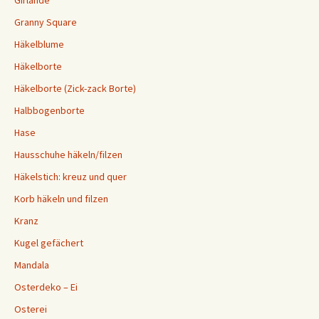
Granny Square
Häkelblume
Häkelborte
Häkelborte (Zick-zack Borte)
Halbbogenborte
Hase
Hausschuhe häkeln/filzen
Häkelstich: kreuz und quer
Korb häkeln und filzen
Kranz
Kugel gefächert
Mandala
Osterdeko – Ei
Osterei