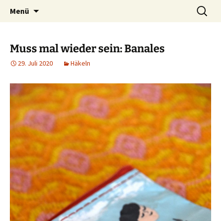
Ich bin im…
Zum
Suchen
Häkelfieber
Menü
Inhalt
nach:
springen
Muss mal wieder sein: Banales
29. Juli 2020
Häkeln