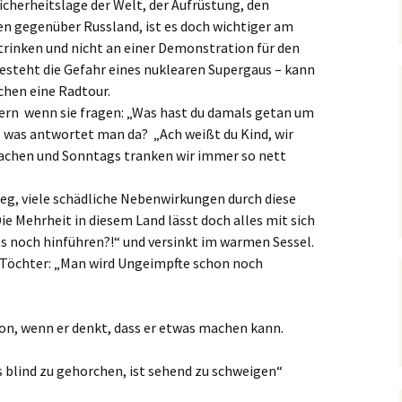
cherheitslage der Welt, der Aufrüstung, den
n gegenüber Russland, ist es doch wichtiger am
 trinken und nicht an einer Demonstration für den
esteht die Gefahr eines nuklearen Supergaus – kann
chen eine Radtour.
ern wenn sie fragen: „Was hast du damals getan um
, was antwortet man da? „Ach weißt du Kind, wir
achen und Sonntags tranken wir immer so nett
ieg, viele schädliche Nebenwirkungen durch diese
e Mehrheit in diesem Land lässt doch alles mit sich
es noch hinführen?!“ und versinkt im warmen Sessel.
 Töchter: „Man wird Ungeimpfte schon noch
hon, wenn er denkt, dass er etwas machen kann.
s blind zu gehorchen, ist sehend zu schweigen“