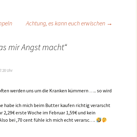
ion
mpeln
Achtung, es kann euch erwischen
→
s mir Angst macht
“
7:20 Uhr
ften werden uns um die Kranken kümmern ….. so wird
e habe ich mich beim Butter kaufen richtig verarscht
r 2,29€ erste Woche im Februar 1,59€ und kein
lso bei ,70 cent fühle ich mich echt verarsc….