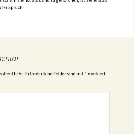
s schlimmer ist als blind zu gehorchen, ist sehend zu
ter Spruch!
mentar
röffentlicht.
Erforderliche Felder sind mit
*
markiert