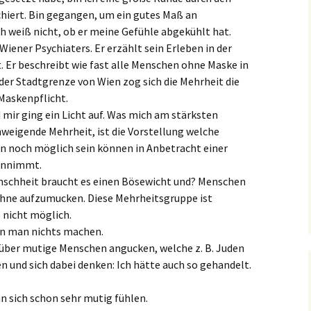
hiert. Bin gegangen, um ein gutes Maß an
ch weiß nicht, ob er meine Gefühle abgekühlt hat.
 Wiener Psychiaters. Er erzählt sein Erleben in der
 Er beschreibt wie fast alle Menschen ohne Maske in
er Stadtgrenze von Wien zog sich die Mehrheit die
 Maskenpflicht.
 mir ging ein Licht auf. Was mich am stärksten
chweigende Mehrheit, ist die Vorstellung welche
n noch möglich sein können in Anbetracht einer
hinnimmt.
nschheit braucht es einen Bösewicht und? Menschen
 ohne aufzumucken. Diese Mehrheitsgruppe ist
s nicht möglich.
ann man nichts machen.
 über mutige Menschen angucken, welche z. B. Juden
n und sich dabei denken: Ich hätte auch so gehandelt.
ich schon sehr mutig fühlen.