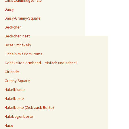
Christbaumkugel halb
Daisy
Daisy-Granny-Square
Deckchen
Deckchen nett
Dose umhäkeln
Eicheln mit Pom Poms
Gehäkeltes Armband – einfach und schnell
Girlande
Granny Square
Häkelblume
Häkelborte
Häkelborte (Zick-zack Borte)
Halbbogenborte
Hase