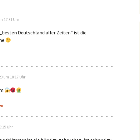
um 17:31 Uhr
„besten Deutschland aller Zeiten“ ist die
che
23 um 18:17 Uhr
um
en
9:15 Uhr