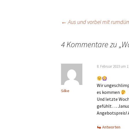
Beitragsnavigat
←
Aus und vorbei mit rumdü
4 Kommentare zu „
Wa
8. Februar 2023 um 1
Wir ungeschlimp
Silke
es kommen
Und letzte Woch
gefühlt…. Janua
Angebotspreis! A
Antworten