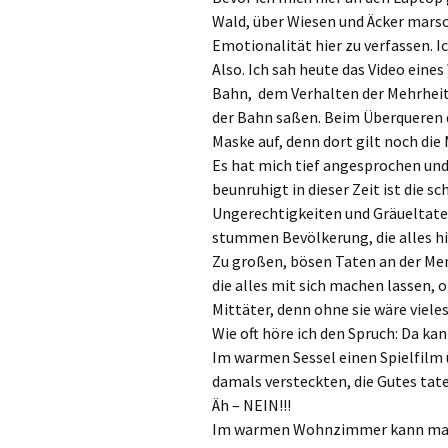
Wald, über Wiesen und Äcker marsc
Emotionalität hier zu verfassen. I
Also. Ich sah heute das Video eines
Bahn, dem Verhalten der Mehrheit.
der Bahn saßen. Beim Überqueren d
Maske auf, denn dort gilt noch die
Es hat mich tief angesprochen und
beunruhigt in dieser Zeit ist die s
Ungerechtigkeiten und Gräueltate
stummen Bevölkerung, die alles 
Zu großen, bösen Taten an der Me
die alles mit sich machen lassen,
Mittäter, denn ohne sie wäre viele
Wie oft höre ich den Spruch: Da k
Im warmen Sessel einen Spielfilm
damals versteckten, die Gutes tate
Äh – NEIN!!!
Im warmen Wohnzimmer kann man s