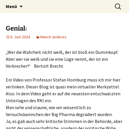
Ich bin im…
Zum
Suchen
Häkelfieber
Menü
Inhalt
nach:
springen
Genial:
8. Juni 2024
Manch anderes
„Wer die Wahrheit nicht weiß, der ist bloß ein Dummkopf.
Aber wer sie weiß und sie eine Lüge nennt, der ist ein
Verbrecher!“ Bertolt Brecht
Ein Video von Professor Stefan Homburg muss ich mir hier
verlinken. Dieser Blog ist quasi mein virtueller Merkzettel.
Also. In dem Video geht er auf die neuesten entschwärzten
Unterlagen des RKI ein.
Man sehe und staune, wie wir wissentlich zu
Versuchskaninchen der Big Pharma degradiert wurden.
Ja, es gab auch sehr kritische Stimmen in der Behörde, aber
nicht der wissenschaftliche, sondern der politische Wille