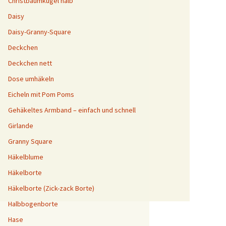
Christbaumkugel halb
Daisy
Daisy-Granny-Square
Deckchen
Deckchen nett
Dose umhäkeln
Eicheln mit Pom Poms
Gehäkeltes Armband – einfach und schnell
Girlande
Granny Square
Häkelblume
Häkelborte
Häkelborte (Zick-zack Borte)
Halbbogenborte
Hase