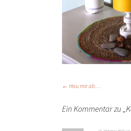
Beitragsnavigat
←
Hau mir ab…
Ein Kommentar zu „
K