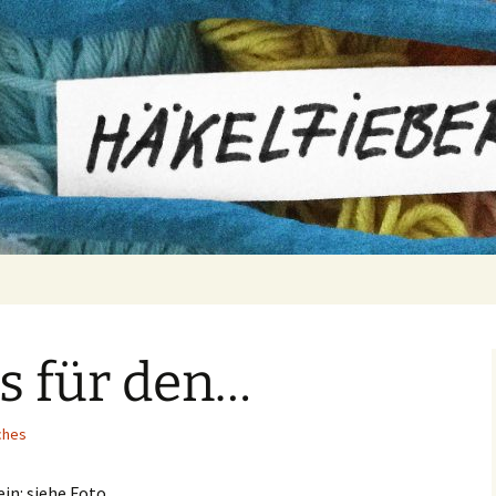
er
s für den…
iches
in: siehe Foto.