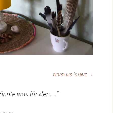
ion
Warm um´s Herz
→
önnte was für den…
“