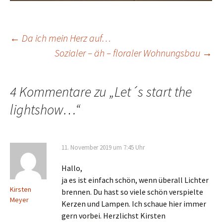
Beitragsnavigation
←
Da ich mein Herz auf…
Sozialer – äh – floraler Wohnungsbau
→
4 Kommentare zu „
Let´s start the
lightshow…
“
11. November 2019 um 7:45 Uhr
Hallo,
ja es ist einfach schön, wenn überall Lichter
Kirsten
brennen. Du hast so viele schön verspielte
Meyer
Kerzen und Lampen. Ich schaue hier immer
gern vorbei. Herzlichst Kirsten