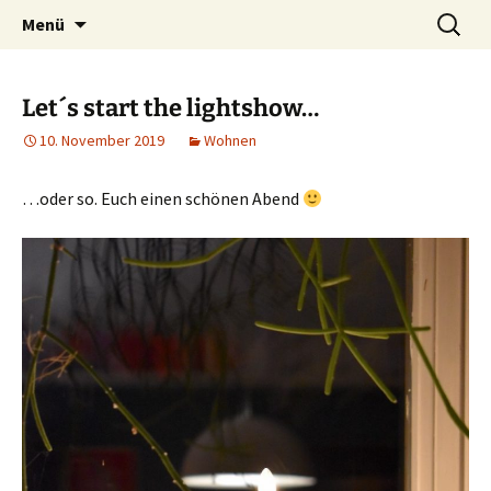
Ich bin im…
Zum
Suchen
Häkelfieber
Menü
Inhalt
nach:
springen
Let´s start the lightshow…
10. November 2019
Wohnen
…oder so. Euch einen schönen Abend