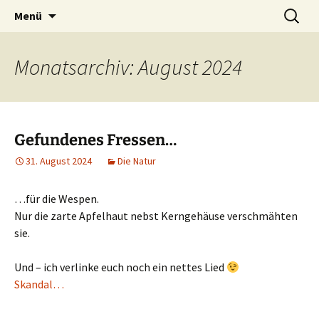
Ich bin im…
Zum
Suchen
Häkelfieber
Menü
Inhalt
nach:
springen
Monatsarchiv: August 2024
Gefundenes Fressen…
31. August 2024
Die Natur
…für die Wespen.
Nur die zarte Apfelhaut nebst Kerngehäuse verschmähten
sie.
Und – ich verlinke euch noch ein nettes Lied
Skandal…