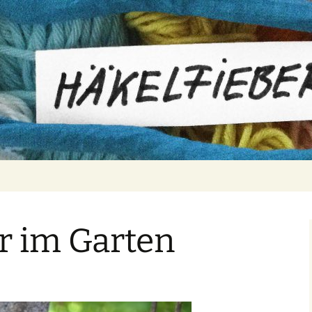
er
r im Garten