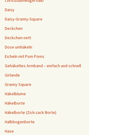
Christbaumkugel halb
Daisy
Daisy-Granny-Square
Deckchen
Deckchen nett
Dose umhäkeln
Eicheln mit Pom Poms
Gehäkeltes Armband – einfach und schnell
Girlande
Granny Square
Häkelblume
Häkelborte
Häkelborte (Zick-zack Borte)
Halbbogenborte
Hase