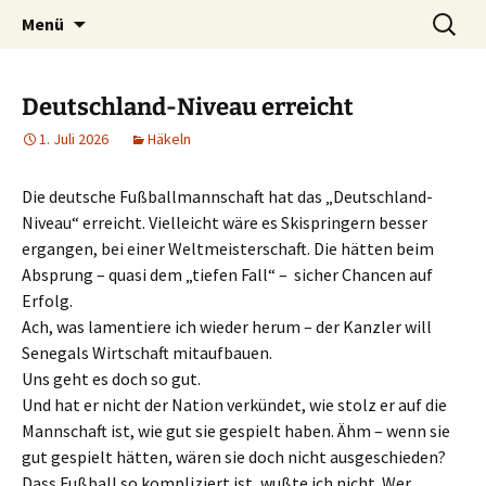
Ich bin im…
Zum
Suchen
Häkelfieber
Menü
Inhalt
nach:
springen
Deutschland-Niveau erreicht
1. Juli 2026
Häkeln
Die deutsche Fußballmannschaft hat das „Deutschland-
Niveau“ erreicht. Vielleicht wäre es Skispringern besser
ergangen, bei einer Weltmeisterschaft. Die hätten beim
Absprung – quasi dem „tiefen Fall“ – sicher Chancen auf
Erfolg.
Ach, was lamentiere ich wieder herum – der Kanzler will
Senegals Wirtschaft mitaufbauen.
Uns geht es doch so gut.
Und hat er nicht der Nation verkündet, wie stolz er auf die
Mannschaft ist, wie gut sie gespielt haben. Ähm – wenn sie
gut gespielt hätten, wären sie doch nicht ausgeschieden?
Dass Fußball so kompliziert ist, wußte ich nicht. Wer