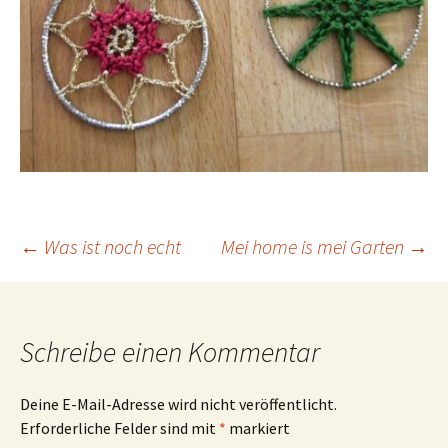
Beitragsnavigation
←
Was ist noch echt
Mei home is mei Garten
→
Schreibe einen Kommentar
Deine E-Mail-Adresse wird nicht veröffentlicht.
Erforderliche Felder sind mit
*
markiert