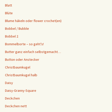
Blatt
Blüte
Blume häkeln oder flower crochet(en)
Bobbel / Bubble
Bobbel 2
Bommelborte – so geht’s!
Butter ganz einfach selbstgemacht…
Button oder Anstecker
Christbaumkugel
Christbaumkugel halb
Daisy
Daisy-Granny-Square
Deckchen
Deckchen nett